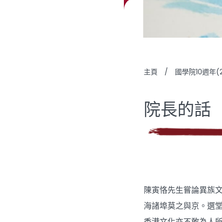
主頁
/
國學院10週年(20
院長的話
陳寅恪先生嘗論異族
海諸埠莫之與京。選
香港文化亦不敢為人