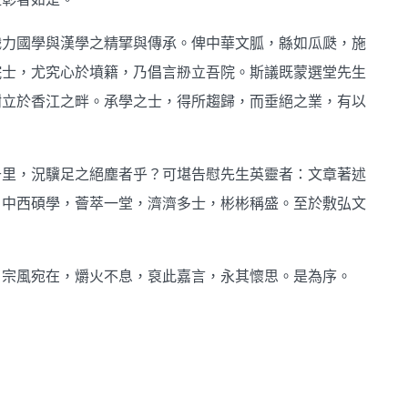
戮力國學與漢學之精揅與傳承。俾中華文胍，緜如瓜瓞，施
院士，尤究心於墳籍，乃倡言剙立吾院。斯議既蒙選堂先生
樹立於香江之畔。承學之士，得所趨歸，而垂絕之業，有以
千里，況驥足之絕塵者乎？可堪告慰先生英靈者：文章著述
。中西碩學，薈萃一堂，濟濟多士，彬彬稱盛。至於敷弘文
。宗風宛在，爝火不息，裒此嘉言，永其懷思。是為序。