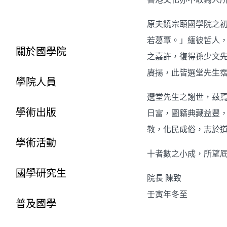
原夫饒宗頤國學院之
若葛覃。」緬彼哲人
關於國學院
之嘉許，復得孫少文
賡揚，此皆選堂先生
學院人員
選堂先生之謝世，茲
學術出版
日富，圖籍典藏益豐
教，化民成俗，志於
學術活動
十者數之小成，所望
國學研究生
院長 陳致
壬寅年冬至
普及國學