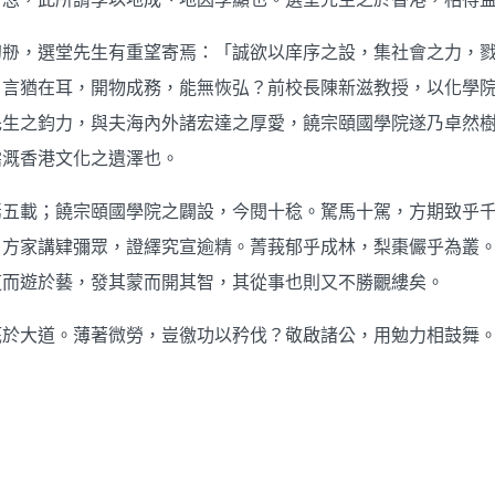
初剙，選堂先生有重望寄焉：「誠欲以庠序之設，集社會之力，
，言猶在耳，開物成務，能無恢弘？前校長陳新滋教授，以化學
先生之鈞力，與夫海內外諸宏達之厚愛，饒宗頤國學院遂乃卓然
霑溉香港文化之遺澤也。
焉五載；饒宗頤國學院之闢設，今閱十稔。駑馬十駕，方期致乎
，方家講肄彌眾，證繹究宣逾精。菁莪郁乎成林，梨棗儼乎為叢
道而遊於藝，發其蒙而開其智，其從事也則又不勝覼縷矣。
厎於大道。薄著微勞，豈徼功以矜伐？敬啟諸公，用勉力相鼓舞