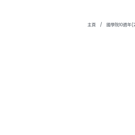
主頁
/
國學院10週年(20