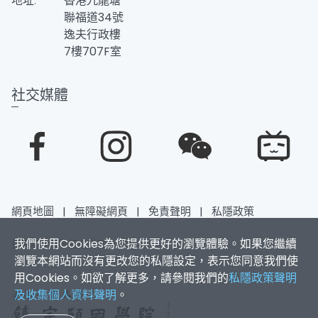
地址:
香港九龍塘
聯福道34號
逸夫行政樓
7樓707F室
社交媒體
網頁地圖
|
無障礙網頁
|
免責聲明
|
私隱政策
我們使用Cookies為您提供更好的瀏覽體驗。如果您繼續
香港浸會大學 版權所有 © 2025
瀏覽本網站而沒有更改您的私隱設定，表示您同意我們使
用Cookies。如欲了解更多，請參閱我們的
私隱政策聲明
及收集個人資料聲明
。