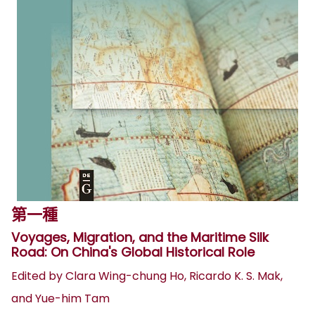
第一種
Voyages, Migration, and the Maritime Silk
Road: On China's Global Historical Role
Edited by Clara Wing-chung Ho, Ricardo K. S. Mak,
and Yue-him Tam