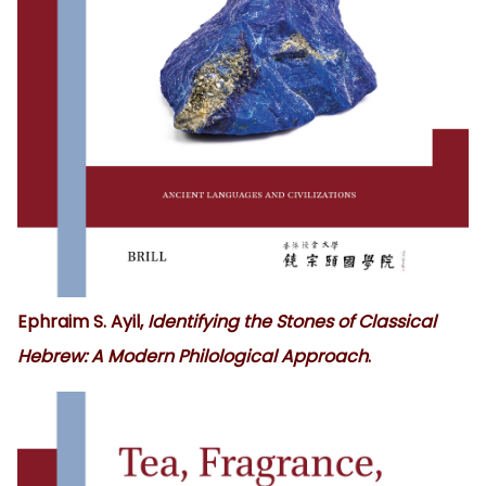
Ephraim S. Ayil,
Identifying the Stones of Classical
Hebrew: A
Moder
n Philological Approach
.