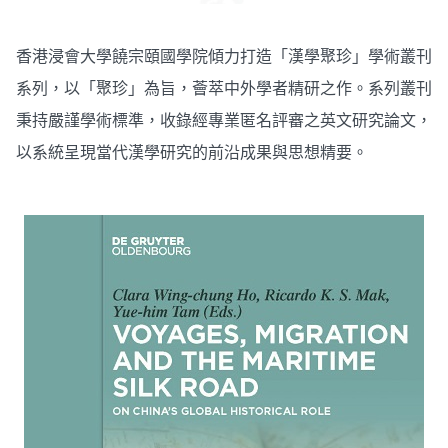
香港浸會大學饒宗頤國學院傾力打造「漢學聚珍」學術叢刊
系列，以「聚珍」為旨，薈萃中外學者精研之作。系列叢刊
秉持嚴謹學術標準，收錄經專業匿名評審之英文研究論文，
以系統呈現當代漢學研究的前沿成果與思想精要。