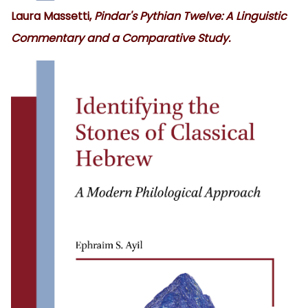
Laura Massetti,
Pindar's Pythian Twelve: A Linguistic
Commentary and a Comparative Study.