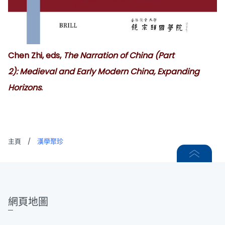
Chen Zhi, eds,
The Narration of China (Part
2): Medieval and Early Modern China, Expanding
Horizons
.
主頁
/
漢學聚珍
網頁地圖