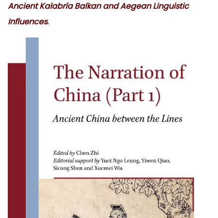
Ancient Kalabría Balkan and Aegean Linguistic
Influences
.