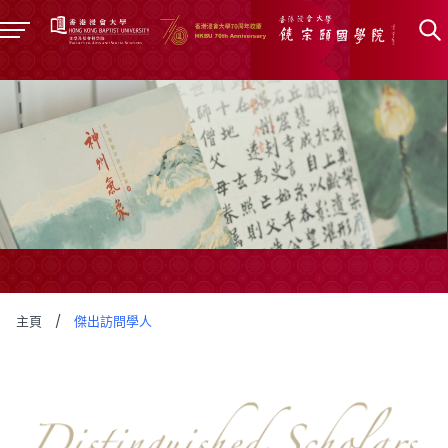
主頁
/
傑出訪問學人