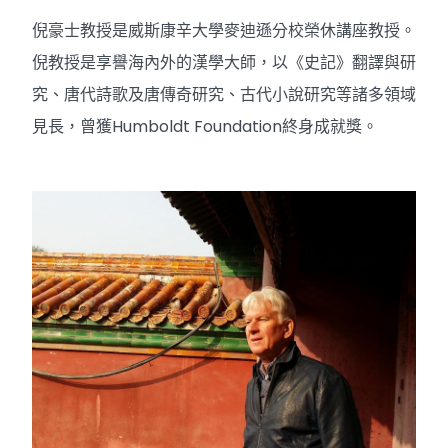
倪豪士 教授（2023年10月）Professo
倪豪士教授是威斯康辛大學麥迪遜分校榮休講座教授。
倪教授是享譽海內外的漢學大師，以《史記》翻譯與研
究、唐代詩歌及唐傳奇研究、古代小說研究等諸多領域
見長，曾獲Humboldt Foundation終身成就獎。