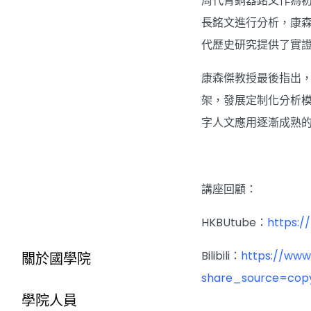
周代青銅器銘文作為
長銘文進行分析，康森
代歷史研究提供了實
康森傑教授最後指出，
架，發展定制化分析
字人文應用逐漸成熟
講座回顧：
HKBUtube：
https:/
Bilibili：
https://www.
關於國學院
share_source=cop
學院人員