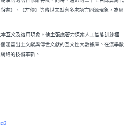
早期漢語的語音修辭特徵。同時，通過對二千七百餘篇周代
《尚書》、《左傳》等傳世文獻有多處語言同源現象，為周
文本互文及復用現象。他主張應著力探索人工智能訓練框
一個涵蓋出土文獻與傳世文獻的互文性大數據庫。在漢學數
觀網絡的技術革新。
aa3