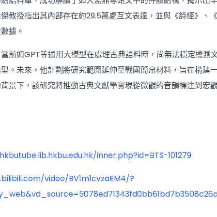
初始語料庫，成功解讀了如大盂鼎等銘文中的押韻結構，揭示出
傑教授指出其內部存在約29.5萬處互文表達，並與《詩經》、
證數據。
當前如GPT等通用大模型在處理古典語料時，尚無法穩定檢測
模型。未來，他計劃將研究範圍延伸至戰國簡帛材料，旨在構建
的背景下，該研究將推動古典文獻學實現從微觀的音韻標注到宏
/hkbutube.lib.hkbu.edu.hk/inner.php?id=BTS-101279
bilibili.com/video/BV1m1cvzaEM4/?
y_web&vd_source=5078ed71343fd0bb61bd7b3508c26