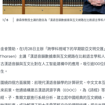
1 / 6
康森傑教授主講的題目為「漢語音韻數據庫與互文網路在比較語言學和
金會贊助，在1月28日主辦「跨學科視域下的早期歐亞文明交
rey Tharsen）主講「漢語音韻數據庫與互文網路在比較語言
古漢語音韻與互文比對在人工智能建構中的應用，吸引逾100
學生。
要圍繞四個方面展開：前現代漢語音韻學的計算研究、中文文本
來前景。他通過構建古漢語詞源字典（EDOC），為《詩經》等傳
種經、子、集類文獻進行系統分析，建立起中國經典的互文網絡