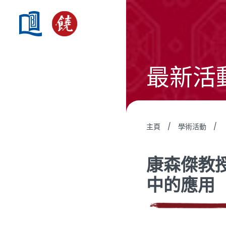
最新活
主頁
/
學術活動
/
康森傑教
中的應用（2