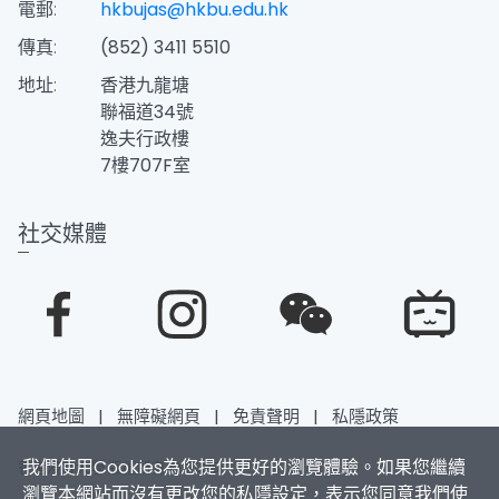
電郵:
hkbujas@hkbu.edu.hk
傳真:
(852) 3411 5510
地址:
香港九龍塘
聯福道34號
逸夫行政樓
7樓707F室
社交媒體
網頁地圖
|
無障礙網頁
|
免責聲明
|
私隱政策
我們使用Cookies為您提供更好的瀏覽體驗。如果您繼續
香港浸會大學 版權所有 © 2025
瀏覽本網站而沒有更改您的私隱設定，表示您同意我們使