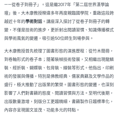
——從卷子到冊子」。這是繼2017年「第二屆世界漢學論
壇」後，大木康教授暌違多年再度親臨國學院，重啟這段跨
越近十年的
學術對話
。講座深入探討了從卷子到冊子的轉
變，不僅是技術的進步，更折射出閱讀習慣、知識傳播模式
與學術風氣的變遷，吸引逾50位師生到場參與。
大木康教授首先梳理了圖書形態的演進歷程：從竹木簡冊，
到卷軸形式的卷子本；隨著裝幀技術發展，又相繼出現龍鱗
裝、經折裝、蝴蝶裝、包背裝、線裝等形式。他指出，印刷
術的發展與傳播，特別是佛教經典、儒家典籍及文學作品的
盛行，極大推動了出版業的繁榮。圖書形態的變遷，也深刻
影響了人們對書籍的態度、閱讀習慣與方法。至明代後期，
出版數量激增，刻版分工更趨精細，書籍製作日趨標準化，
內容亦呈現圖文並茂、功能多元的特點。